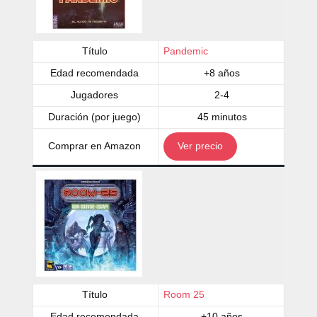
Título
Pandemic
Edad recomendada
+8 años
Jugadores
2-4
Duración (por juego)
45 minutos
Comprar en Amazon
Ver precio
Título
Room 25
Edad recomendada
+10 años