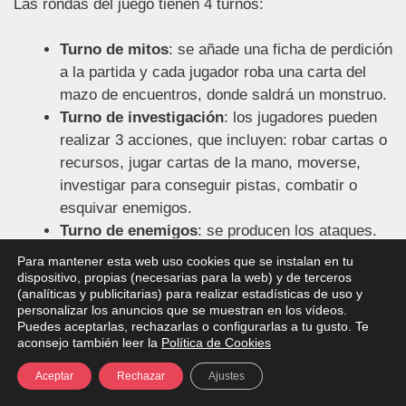
Las rondas del juego tienen 4 turnos:
Turno de mitos
: se añade una ficha de perdición
a la partida y cada jugador roba una carta del
mazo de encuentros, donde saldrá un monstruo.
Turno de investigación
: los jugadores pueden
realizar 3 acciones, que incluyen: robar cartas o
recursos, jugar cartas de la mano, moverse,
investigar para conseguir pistas, combatir o
esquivar enemigos.
Turno de enemigos
: se producen los ataques.
Fase de mantenimiento
: se limpia la mesa y
Para mantener esta web uso cookies que se instalan en tu
cada investigador roba 1 carta
dispositivo, propias (necesarias para la web) y de terceros
(analíticas y publicitarias) para realizar estadísticas de uso y
personalizar los anuncios que se muestran en los vídeos.
Puedes aceptarlas, rechazarlas o configurarlas a tu gusto. Te
aconsejo también leer la
Política de Cookies
A medida que vamos consiguiendo pistas avanzamos
Aceptar
Rechazar
Ajustes
hacia un final bueno.